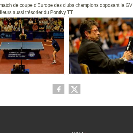
u match de coupe d'Europe des clubs champions opposant la GV 
leurs aussi trésorier du Pontivy TT