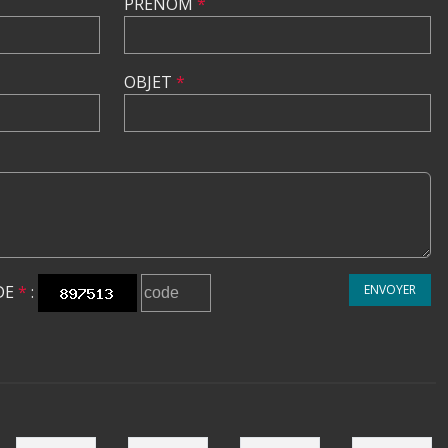
PRÉNOM
*
OBJET
*
DE
*
:
ENVOYER