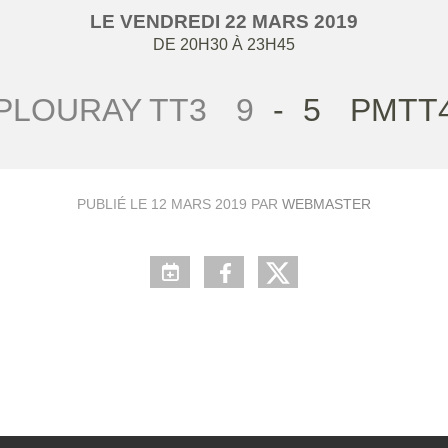
LE
VENDREDI
22
MARS
2019
DE 20H30 À 23H45
PLOURAY TT3
9
-
5
PMTT
PUBLIÉ LE
12 MARS 2019
PAR
WEBMASTER